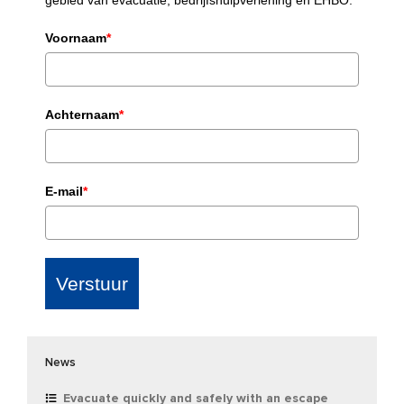
gebied van evacuatie, bedrijfshulpverlening en EHBO.
Voornaam
*
Achternaam
*
E-mail
*
Verstuur
News
Evacuate quickly and safely with an escape